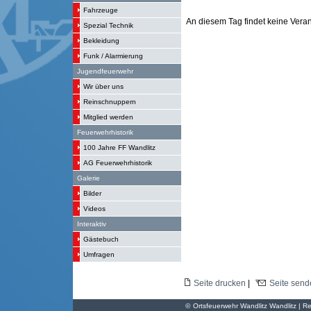
Fahrzeuge
An diesem Tag findet keine Verans
Spezial Technik
Bekleidung
Funk / Alarmierung
Jugendfeuerwehr
Wir über uns
Reinschnuppern
Mitglied werden
Feuerwehrhistorik
100 Jahre FF Wandlitz
AG Feuerwehrhistorik
Galerie
Bilder
Videos
Interaktiv
Gästebuch
Umfragen
Seite drucken
|
Seite send
©
Ortsfeuerwehr Wandlitz Wandlitz | Re