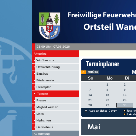
23:09 Uhr | 07.08.2026
Aktuelles
Wir über uns
Ortswehrführung
M
Einsätze
So
Mo
Di
Förderverein
1
2
Dienstplan
7
8
9
Termine
14
15
16
21
22
23
Presse
28
29
30
Mitglied werden
Links
Hydranten
Gerätehaus
Ausrüstung