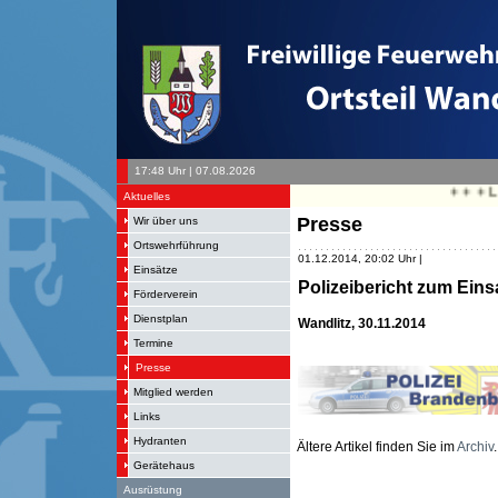
17:48 Uhr | 07.08.2026
+ + + Le
Aktuelles
Presse
Wir über uns
Ortswehrführung
01.12.2014, 20:02 Uhr |
Einsätze
Polizeibericht zum Eins
Förderverein
Dienstplan
Wandlitz, 30.11.2014
Termine
Presse
Mitglied werden
Links
Hydranten
Ältere Artikel finden Sie im
Archiv
.
Gerätehaus
Ausrüstung