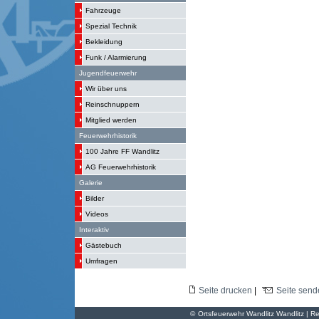
Fahrzeuge
Spezial Technik
Bekleidung
Funk / Alarmierung
Jugendfeuerwehr
Wir über uns
Reinschnuppern
Mitglied werden
Feuerwehrhistorik
100 Jahre FF Wandlitz
AG Feuerwehrhistorik
Galerie
Bilder
Videos
Interaktiv
Gästebuch
Umfragen
Seite drucken
|
Seite send
©
Ortsfeuerwehr Wandlitz Wandlitz | Re