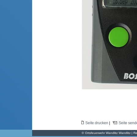
Seite drucken
|
Seite send
©
Ortsfeuerwehr Wandlitz Wandlitz | Re