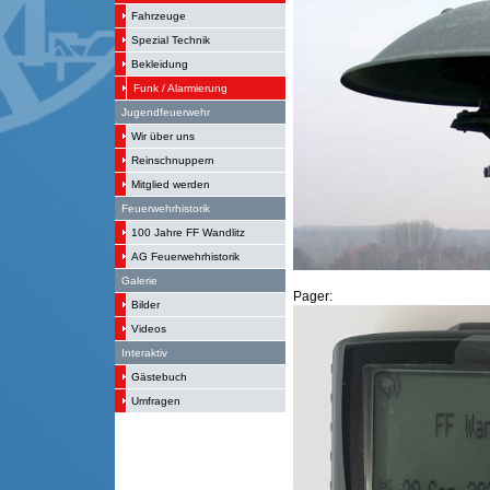
Fahrzeuge
Spezial Technik
Bekleidung
Funk / Alarmierung
Jugendfeuerwehr
Wir über uns
Reinschnuppern
Mitglied werden
Feuerwehrhistorik
100 Jahre FF Wandlitz
AG Feuerwehrhistorik
Galerie
Pager:
Bilder
Videos
Interaktiv
Gästebuch
Umfragen