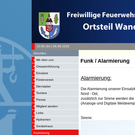
10:58 Uhr | 06.08.2026
Aktuelles
Funk / Alarmierung
Wir über uns
Ortswehrführung
Einsätze
Alarmierung:
Förderverein
Dienstplan
Die Alarmierung unserer Einsatzkr
Termine
Nord - Ost,
zusätzlich zur Sirene werden di
Presse
(Analoge und Digitale Meldeempf
Mitglied werden
Links
Sirene:
Hydranten
Gerätehaus
Ausrüstung