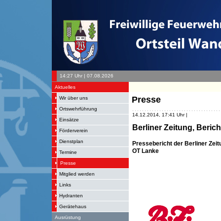
14:27 Uhr | 07.08.2026
Aktuelles
Presse
Wir über uns
Ortswehrführung
14.12.2014, 17:41 Uhr |
Einsätze
Berliner Zeitung, Berich
Förderverein
Dienstplan
Pressebericht der Berliner Zeit
OT Lanke
Termine
Presse
Mitglied werden
Links
Hydranten
Gerätehaus
Ausrüstung