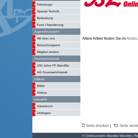
Fahrzeuge
Spezial Technik
Bekleidung
Funk / Alarmierung
Jugendfeuerwehr
Ältere Artikel finden Sie im
Archiv
.
Wir über uns
Reinschnuppern
Mitglied werden
Feuerwehrhistorik
100 Jahre FF Wandlitz
AG Feuerwehrhistorik
Galerie
Bilder
Videos
Interaktiv
Gästebuch
Umfragen
Seite drucken
|
Seite send
©
Ortsfeuerwehr Wandlitz Wandlitz | Re