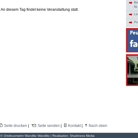
Be
Nr
An diesem Tag findet keine Veranstaltung statt.
Le
Po
Seite drucken
|
Seite senden
|
Kontakt
|
Nach oben
©
Ortsfeuerwehr Wandlitz Wandlitz | Realisation:
Sharkness Media