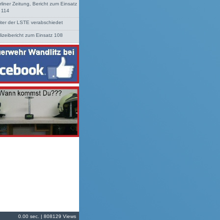
rliner Zeitung, Bericht zum Einsatz
. 114
iter der LSTE verabschiedet
lizeibericht zum Einsatz 108
0.00 sec. | 808129 Views