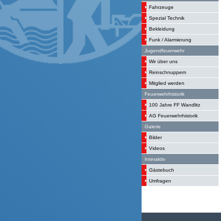
Fahrzeuge
Spezial Technik
Bekleidung
Funk / Alarmierung
Jugendfeuerwehr
Wir über uns
Reinschnuppern
Mitglied werden
Feuerwehrhistorik
100 Jahre FF Wandlitz
AG Feuerwehrhistorik
Galerie
Bilder
Videos
Interaktiv
Gästebuch
Umfragen