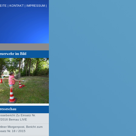
EITE |
KONTAKT |
IMPRESSUM |
 H:VU Klemm, Stolzenhagen + + +
euerwehr im Bild
resseschau
essebericht Zu Einsatz Nr.
/2016 Bernau LIVE
rliner Morgenpost, Bericht zum
nsatz Nr. 18 / 2015