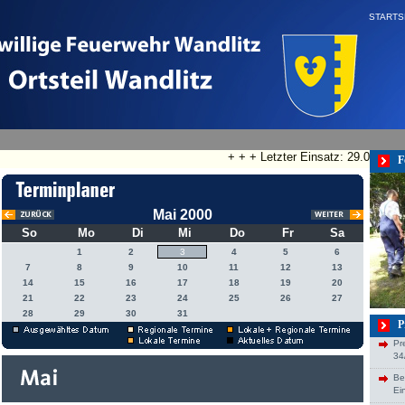
STARTS
+ + + Letzter Einsatz: 29.07.2026
F
Mai 2000
So
Mo
Di
Mi
Do
Fr
Sa
1
2
3
4
5
6
7
8
9
10
11
12
13
14
15
16
17
18
19
20
21
22
23
24
25
26
27
28
29
30
31
P
Pr
34
Be
Ei