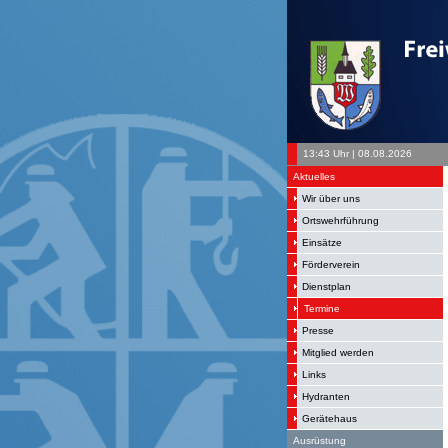
13:43 Uhr | 08.08.2026
Aktuelles
Wir über uns
Ortswehrführung
Einsätze
Förderverein
Dienstplan
Termine
Presse
Mitglied werden
Links
Hydranten
Gerätehaus
Ausrüstung