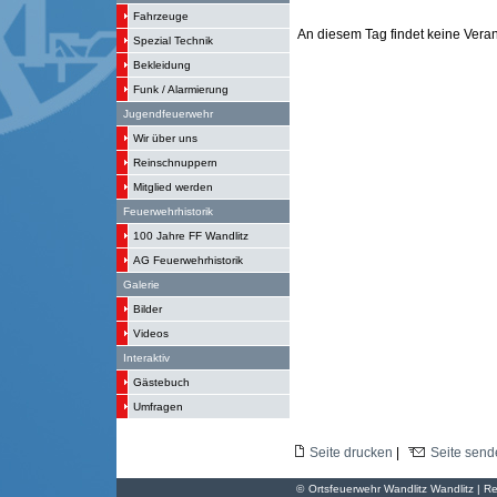
Fahrzeuge
An diesem Tag findet keine Verans
Spezial Technik
Bekleidung
Funk / Alarmierung
Jugendfeuerwehr
Wir über uns
Reinschnuppern
Mitglied werden
Feuerwehrhistorik
100 Jahre FF Wandlitz
AG Feuerwehrhistorik
Galerie
Bilder
Videos
Interaktiv
Gästebuch
Umfragen
Seite drucken
|
Seite send
©
Ortsfeuerwehr Wandlitz Wandlitz | Re