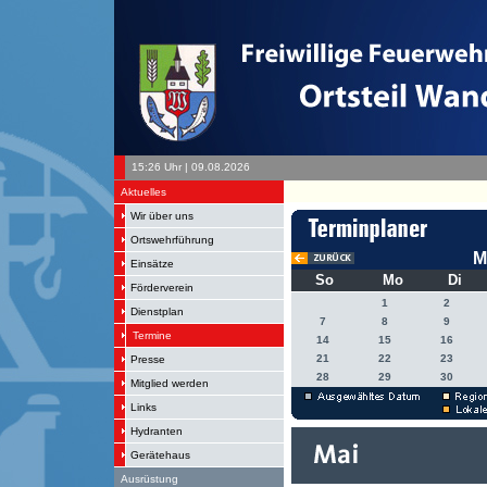
15:26 Uhr | 09.08.2026
Aktuelles
Wir über uns
Ortswehrführung
M
Einsätze
So
Mo
Di
Förderverein
1
2
Dienstplan
7
8
9
Termine
14
15
16
21
22
23
Presse
28
29
30
Mitglied werden
Links
Hydranten
Gerätehaus
Ausrüstung