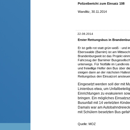
Polizeibericht zum Einsatz 108
Wandlitz, 30.11.2014
22.08.2014
Erster Rettungsbus in Brandenbu
Er ist gelb-rot statt grün-weiß - und i
Eberswalde (Barnim) ist am Mittwoch
Brandenburgweit ist das Projekt einma
Fahrzeug
der Barnimer Busgesellscha
unterwegs. Für Notfälle im Landkrei
und freiwillige Helfer den Bus über di
steigen dann an der nächsten Haltest
Rettungsbus den Einsatzort ansteue
Eingesetzt werden soll der mit Ma
Linienbus etwa, um Unfallbeteil
Einrichtungen zu evakuieren sowi
bringen. Ein mögliches Einsatzs
Busunfall mit 14 verletzten Kinde
Damals war am Autobahndreieck
mit Schülern besetzten Bus gefa
Quelle: MOZ