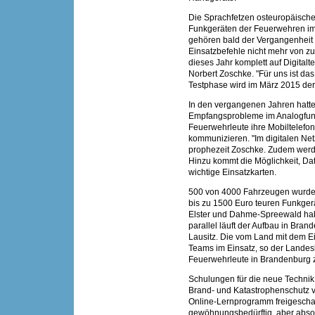
Die Sprachfetzen osteuropäischer
Funkgeräten der Feuerwehren 
gehören bald der Vergangenheit
Einsatzbefehle nicht mehr von zu
dieses Jahr komplett auf Digital
Norbert Zoschke. "Für uns ist das
Testphase wird im März 2015 der
In den vergangenen Jahren hatte
Empfangsprobleme im Analogfunk
Feuerwehrleute ihre Mobiltelefo
kommunizieren. "Im digitalen Ne
prophezeit Zoschke. Zudem werde 
Hinzu kommt die Möglichkeit, Dat
wichtige Einsatzkarten.
500 von 4000 Fahrzeugen wurde
bis zu 1500 Euro teuren Funkgerä
Elster und Dahme-Spreewald hab
parallel läuft der Aufbau in Br
Lausitz. Die vom Land mit dem Ei
Teams im Einsatz, so der Landesb
Feuerwehrleute in Brandenburg z
Schulungen für die neue Technik
Brand- und Katastrophenschutz v
Online-Lernprogramm freigeschalt
gewöhnungsbedürftig, aber absol