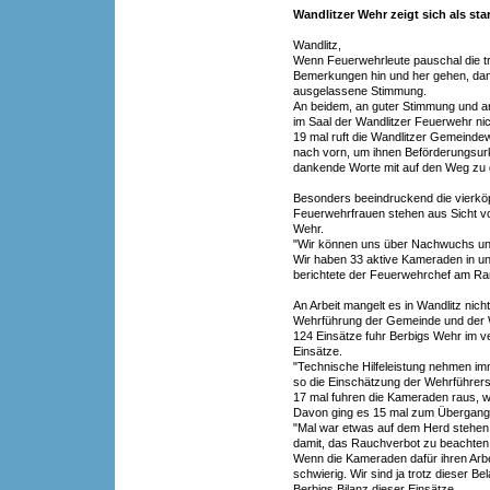
Wandlitzer Wehr zeigt sich als s
Wandlitz,
Wenn Feuerwehrleute pauschal die tr
Bemerkungen hin und her gehen, dann
ausgelassene Stimmung.
An beidem, an guter Stimmung und a
im Saal der Wandlitzer Feuerwehr nic
19 mal ruft die Wandlitzer Gemeinde
nach vorn, um ihnen Beförderungsur
dankende Worte mit auf den Weg zu
Besonders beeindruckend die vierköpf
Feuerwehrfrauen stehen aus Sicht von
Wehr.
"Wir können uns über Nachwuchs und
Wir haben 33 aktive Kameraden in un
berichtete der Feuerwehrchef am R
An Arbeit mangelt es in Wandlitz nic
Wehrführung der Gemeinde und der 
124 Einsätze fuhr Berbigs Wehr im 
Einsätze.
"Technische Hilfeleistung nehmen imm
so die Einschätzung der Wehrführers
17 mal fuhren die Kameraden raus, w
Davon ging es 15 mal zum Übergang
"Mal war etwas auf dem Herd stehen
damit, das Rauchverbot zu beachten
Wenn die Kameraden dafür ihren Arbei
schwierig. Wir sind ja trotz dieser Be
Berbigs Bilanz dieser Einsätze.