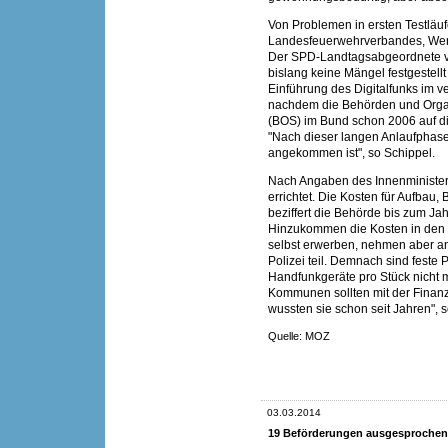
Von Problemen in ersten Testläuf
Landesfeuerwehrverbandes, Werne
Der SPD-Landtagsabgeordnete ver
bislang keine Mängel festgestell
Einführung des Digitalfunks im 
nachdem die Behörden und Organ
(BOS) im Bund schon 2006 auf di
"Nach dieser langen Anlaufphase 
angekommen ist", so Schippel.
Nach Angaben des Innenministe
errichtet. Die Kosten für Aufbau,
beziffert die Behörde bis zum Ja
Hinzukommen die Kosten in den
selbst erwerben, nehmen aber an
Polizei teil. Demnach sind feste 
Handfunkgeräte pro Stück nicht m
Kommunen sollten mit der Finan
wussten sie schon seit Jahren", s
Quelle: MOZ
03.03.2014
19 Beförderungen ausgesprochen