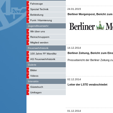
Fahrzeuge
24.01.2015
Spezial Technik
Berliner Morgenpost, Bericht zum E
Bekleidung
Funk / Alarmierung
Jugendfeuerwehr
Wir über uns
Reinschnuppern
Mitglied werden
14.12.2014
Feuerwehrhistorik
Berliner Zeitung, Bericht zum Eins
100 Jahre FF Wandlitz
AG Feuerwehrhistorik
Pressebericht der Berliner Zeitung 
Galerie
Bilder
Videos
02.12.2014
Interaktiv
Leiter der LSTE verabschiedet
Gästebuch
Umfragen
01.12.2014