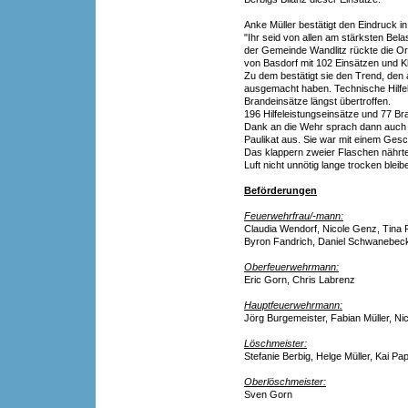
Anke Müller bestätigt den Eindruck i
"Ihr seid von allen am stärksten Bel
der Gemeinde Wandlitz rückte die Or
von Basdorf mit 102 Einsätzen und Kl
Zu dem bestätigt sie den Trend, den
ausgemacht haben. Technische Hilfel
Brandeinsätze längst übertroffen.
196 Hilfeleistungseinsätze und 77 Br
Dank an die Wehr sprach dann auch d
Paulikat aus. Sie war mit einem Ge
Das klappern zweier Flaschen nährte
Luft nicht unnötig lange trocken blei
Beförderungen
Feuerwehrfrau/-mann:
Claudia Wendorf, Nicole Genz, Tina 
Byron Fandrich, Daniel Schwanebec
Oberfeuerwehrmann:
Eric Gorn, Chris Labrenz
Hauptfeuerwehrmann:
Jörg Burgemeister, Fabian Müller, N
Löschmeister:
Stefanie Berbig, Helge Müller, Kai P
Oberlöschmeister:
Sven Gorn