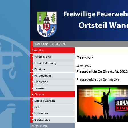
14:16 Uhr | 10.08.2026
+
Aktuelles
Presse
Wir über uns
Ortswehrführung
11.04.2016
Einsätze
Pressebericht Zu Einsatz Nr. 34/2
Förderverein
Pressebericht von Bernau Live
Dienstplan
Termine
Presse
Mitglied werden
Links
Hydranten
Gerätehaus
Ausrüstung