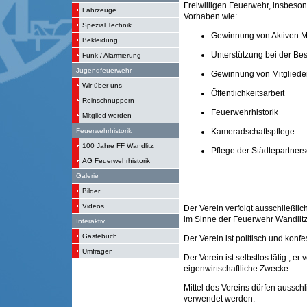
Freiwilligen Feuerwehr, insbeso
Fahrzeuge
Vorhaben wie:
Spezial Technik
Gewinnung von Aktiven Mi
Bekleidung
Unterstützung bei der Be
Funk / Alarmierung
Jugendfeuerwehr
Gewinnung von Mitgliede
Wir über uns
Öffentlichkeitsarbeit
Reinschnuppern
Feuerwehrhistorik
Mitglied werden
Feuerwehrhistorik
Kameradschaftspflege
100 Jahre FF Wandlitz
Pflege der Städtepartners
AG Feuerwehrhistorik
Galerie
Bilder
Videos
Der Verein verfolgt ausschließli
im Sinne der Feuerwehr Wandlitz
Interaktiv
Gästebuch
Der Verein ist politisch und konfe
Umfragen
Der Verein ist selbstlos tätig ; er v
eigenwirtschaftliche Zwecke.
Mittel des Vereins dürfen aussc
verwendet werden.