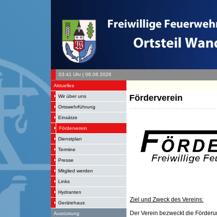
03:41 Uhr | 08.08.2026
+
Aktuelles
Förderverein
Wir über uns
Ortswehrführung
Einsätze
Förderverein
Dienstplan
Termine
Presse
Mitglied werden
Links
Hydranten
Ziel und Zweck des Vereins:
Gerätehaus
Der Verein bezweckt die Förder
Ausrüstung