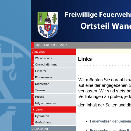
16:32 Uhr | 09.08.2026
Aktuelles
Links
Wir über uns
Ortswehrführung
Einsätze
Förderverein
Wir möchten Sie darauf hin
Dienstplan
auf eine der angegebenen 
Termine
verlassen. Wir sind stets 
Verlinkungen zu prüfen, jed
Presse
Mitglied werden
den Inhalt der Seiten und di
Links
Hydranten
Feuerwehren der Gemein
Gerätehaus
Ausrüstung
Feuerwehren aus dem Ba