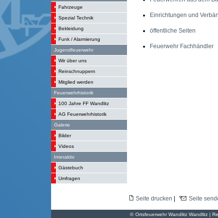
Fahrzeuge
Einrichtungen und Verbä
Spezial Technik
Bekleidung
öffentliche Seiten
Funk / Alarmierung
Feuerwehr Fachhändler
Jugendfeuerwehr
Wir über uns
Reinschnuppern
Mitglied werden
Feuerwehrhistorik
100 Jahre FF Wandlitz
AG Feuerwehrhistorik
Galerie
Bilder
Videos
Interaktiv
Gästebuch
Umfragen
Seite drucken
|
Seite send
©
Ortsfeuerwehr Wandlitz Wandlitz | Re