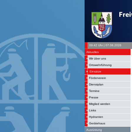
09:42 Uhr | 07.08.2026
Aktuelles
Wir über uns
Ortswehrführung
Einsätze
Förderverein
Dienstplan
Termine
Presse
Mitglied werden
Links
Hydranten
Gerätehaus
Ausrüstung