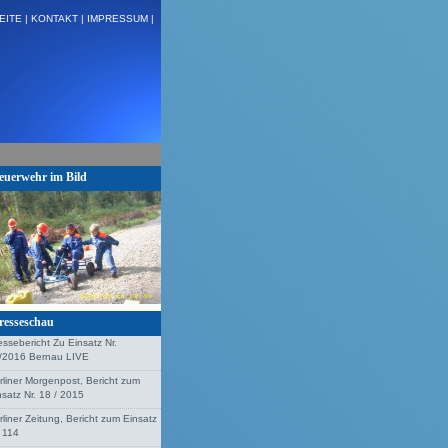
EITE |
KONTAKT |
IMPRESSUM |
 H:VU Klemm, Stolzenhagen + + +
euerwehr im Bild
resseschau
essebericht Zu Einsatz Nr.
/2016 Bernau LIVE
rliner Morgenpost, Bericht zum
nsatz Nr. 18 / 2015
rliner Zeitung, Bericht zum Einsatz
. 114