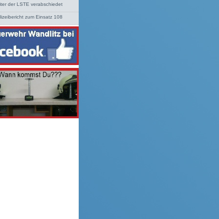
iter der LSTE verabschiedet
lizeibericht zum Einsatz 108