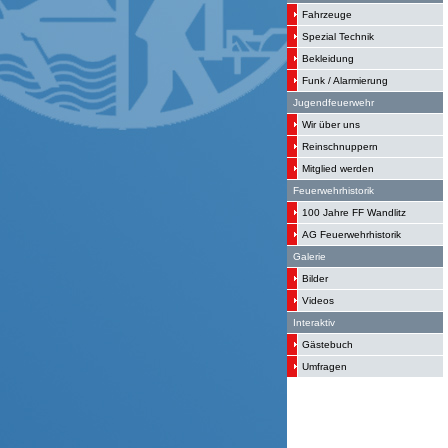
Fahrzeuge
Spezial Technik
Bekleidung
Funk / Alarmierung
Jugendfeuerwehr
Wir über uns
Reinschnuppern
Mitglied werden
Feuerwehrhistorik
100 Jahre FF Wandlitz
AG Feuerwehrhistorik
Galerie
Bilder
Videos
Interaktiv
Gästebuch
Umfragen