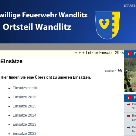
STARTS
+ + + Letzter Einsatz: 29.07.2026
F
Einsätze
Drucken
Hier finden Sie eine Übersicht zu unseren Einsätzen.
Einsatzstatistik
Einsätze 2026
P
Pr
Einsätze 2025
34
Einsätze 2024
Be
Ei
Einsätze 2023
Be
Nr
Einsätze 2022