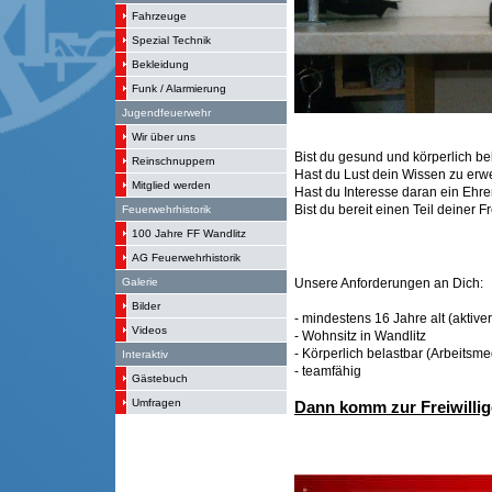
Fahrzeuge
Spezial Technik
Bekleidung
Funk / Alarmierung
Jugendfeuerwehr
Wir über uns
Bist du gesund und körperlich be
Reinschnuppern
Hast du Lust dein Wissen zu erw
Mitglied werden
Hast du Interesse daran ein Ehr
Bist du bereit einen Teil deiner F
Feuerwehrhistorik
100 Jahre FF Wandlitz
AG Feuerwehrhistorik
Unsere Anforderungen an Dich:
Galerie
Bilder
- mindestens 16 Jahre alt (aktiver
Videos
- Wohnsitz in Wandlitz
- Körperlich belastbar (Arbeitsm
Interaktiv
- teamfähig
Gästebuch
Umfragen
Dann komm zur Freiwilli