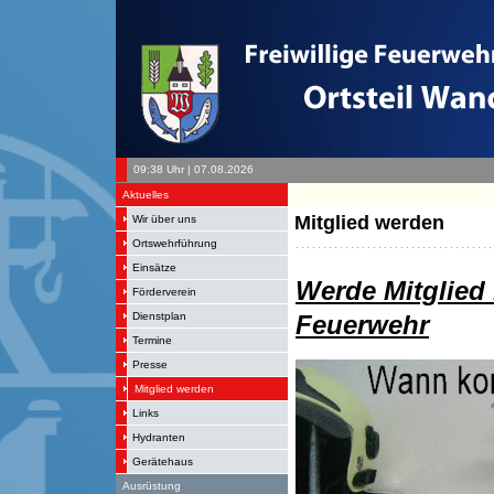
09:38 Uhr | 07.08.2026
Aktuelles
Mitglied werden
Wir über uns
Ortswehrführung
Einsätze
Werde Mitglied 
Förderverein
Dienstplan
Feuerwehr
Termine
Presse
Mitglied werden
Links
Hydranten
Gerätehaus
Ausrüstung