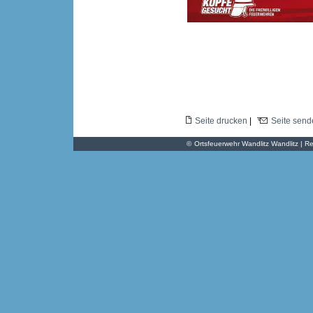
Seite drucken
|
Seite send
©
Ortsfeuerwehr Wandlitz Wandlitz | Re