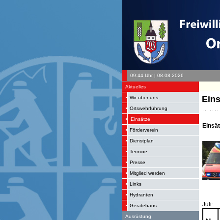
09:44 Uhr | 08.08.2026
Aktuelles
Eins
Wir über uns
Ortswehrführung
Einsätze
Einsä
Förderverein
Dienstplan
Termine
Presse
Mitglied werden
Links
Hydranten
Juli:
Gerätehaus
Ausrüstung