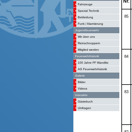
Nr.
Fahrzeuge
Spezial Technik
85
Bekleidung
Funk / Alarmierung
Jugendfeuerwehr
Wir über uns
Reinschnuppern
Mitglied werden
84
Feuerwehrhistorik
100 Jahre FF Wandlitz
AG Feuerwehrhistorik
Galerie
Bilder
Videos
83
Interaktiv
Gästebuch
Umfragen
82