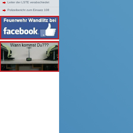
Leiter der LSTE verabschiedet
Polizeibericht zum Einsatz 108