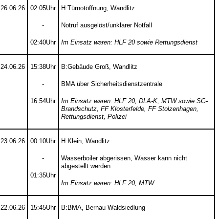
26.06.26
02:05Uhr
H:Türnotöffnung, Wandlitz
-
Notruf ausgelöst/unklarer Notfall
02:40Uhr
Im Einsatz waren: HLF 20 sowie Rettungsdienst
24.06.26
15:38Uhr
B:Gebäude Groß, Wandlitz
-
BMA über Sicherheitsdienstzentrale
16:54Uhr
Im Einsatz waren: HLF 20, DLA-K, MTW sowie SG-
Brandschutz, FF Klosterfelde, FF Stolzenhagen,
Rettungsdienst, Polizei
23.06.26
00:10Uhr
H:Klein, Wandlitz
-
Wasserboiler abgerissen, Wasser kann nicht
abgestellt werden
01:35Uhr
Im Einsatz waren: HLF 20, MTW
22.06.26
15:45Uhr
B:BMA, Bernau Waldsiedlung