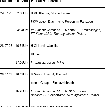
Datum
Uhrzeit
Einsatzstichwort
29.07.26
02:58Uhr
H:VU Klemm, Stolzenhagen
-
PKW gegen Baum, eine Person im Fahrzeug
04:14Uhr
Im Einsatz waren: HLF 20 sowie FF Stolzenhagen,
FF Klosterfelde, Rettungsdienst, Polizei
26.07.26
16:51Uhr
H:Öl Land, Wandlitz
-
Ölspur
17:16Uhr
Im Einsatz waren: MTW
26.07.26
16:23Uhr
B:Gebäude Groß, Basdorf
-
brennt Garage, Einsatzabbruch
16:45Uhr
Im Einsatz waren: HLF 20, DLA-K sowie FF
Basdorf, FF Schönwalde, Rettungsdienst, Polizei
25.07.26
12:27Uhr
B:Gebäude Groß, Klosterfelde