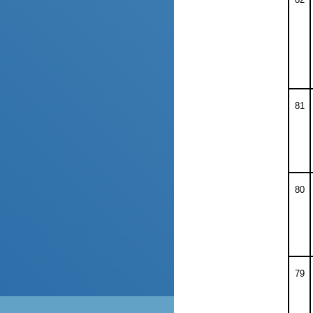
81
80
79