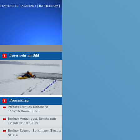
STARTSEITE |
KONTAKT |
IMPRESSUM |
zenhagen + + +
Feuerwehr im Bild
Presseschau
Pressebericht Zu Einsatz Nr.
34/2016 Bernau LIVE
Berliner Morgenpost, Bericht zum
Einsatz Nr. 18 / 2015
Berliner Zeitung, Bericht zum Einsatz
Nr. 114