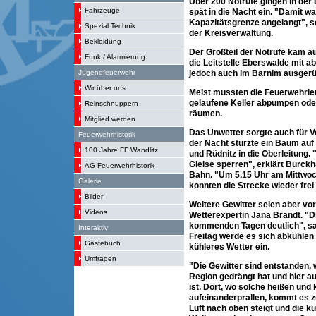
Über 200 Notrufe gingen in der 
Fahrzeuge
spät in die Nacht ein. "Damit war
Kapazitätsgrenze angelangt", sc
Spezial Technik
der Kreisverwaltung.
Bekleidung
Der Großteil der Notrufe kam a
Funk / Alarmierung
die Leitstelle Eberswalde mit 
jedoch auch im Barnim ausgerü
Jugendfeuerwehr
Wir über uns
Meist mussten die Feuerwehrleut
gelaufene Keller abpumpen od
Reinschnuppern
räumen.
Mitglied werden
Das Unwetter sorgte auch für 
Feuerwehrhistorik
der Nacht stürzte ein Baum au
100 Jahre FF Wandlitz
und Rüdnitz in die Oberleitung.
Gleise sperren", erklärt Burck
AG Feuerwehrhistorik
Bahn. "Um 5.15 Uhr am Mittwoch
Galerie
konnten die Strecke wieder frei
Bilder
Weitere Gewitter seien aber vor
Videos
Wetterexpertin Jana Brandt. "Di
kommenden Tagen deutlich", sa
Interaktiv
Freitag werde es sich abkühlen 
Gästebuch
kühleres Wetter ein.
Umfragen
"Die Gewitter sind entstanden, w
Region gedrängt hat und hier a
ist. Dort, wo solche heißen un
aufeinanderprallen, kommt es 
Luft nach oben steigt und die kü