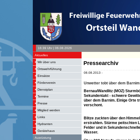
16:39 Uhr | 06.08.2026
Aktuelles
Pressearchiv
Wir über uns
Ortswehrführung
08.08.2013 -
Einsätze
Unwetter tobt über dem Barnim 
Förderverein
Dienstplan
Bernau/Wandlitz (MOZ) Sturmböe
Sekundentakt - schwere Gewitte
Termine
über dem Barnim. Einige Orte tr
Presse
verschont.
Mitglied werden
Links
Blitze zuckten über den Himmel 
erstrahlen. Stürme peitschten 
Hydranten
Felder und in Sekundenschnelle 
Gerätehaus
Wasser.
Ausrüstung