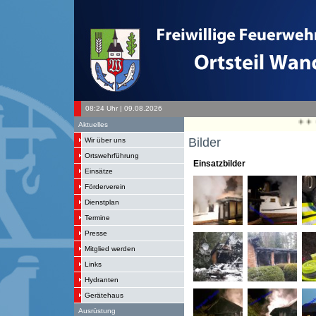
08:24 Uhr | 09.08.2026
+ + + Letz
Aktuelles
Bilder
Wir über uns
Ortswehrführung
Einsatzbilder
Einsätze
Förderverein
Dienstplan
Termine
Presse
Mitglied werden
Links
Hydranten
Gerätehaus
Ausrüstung