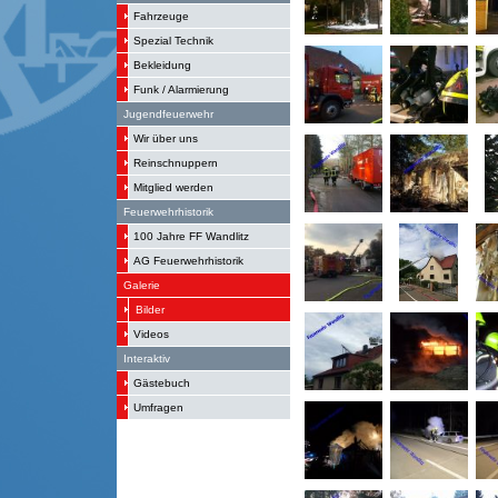
Fahrzeuge
Spezial Technik
Bekleidung
Funk / Alarmierung
Jugendfeuerwehr
Wir über uns
Reinschnuppern
Mitglied werden
Feuerwehrhistorik
100 Jahre FF Wandlitz
AG Feuerwehrhistorik
Galerie
Bilder
Videos
Interaktiv
Gästebuch
Umfragen