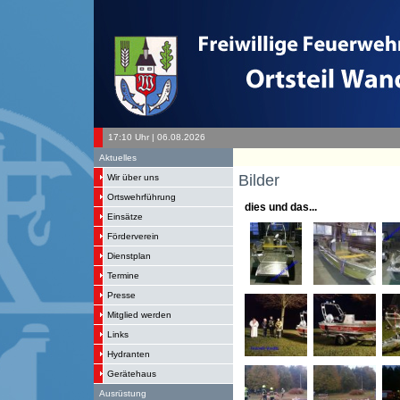
17:10 Uhr | 06.08.2026
Aktuelles
Bilder
Wir über uns
Ortswehrführung
dies und das...
Einsätze
Förderverein
Dienstplan
Termine
Presse
Mitglied werden
Links
Hydranten
Gerätehaus
Ausrüstung