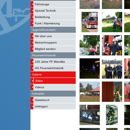
Fahrzeuge
Spezial Technik
Bekleidung
Funk / Alarmierung
Jugendfeuerwehr
Wir über uns
Reinschnuppern
Mitglied werden
Feuerwehrhistorik
100 Jahre FF Wandlitz
AG Feuerwehrhistorik
Galerie
Bilder
Videos
Interaktiv
Gästebuch
Umfragen