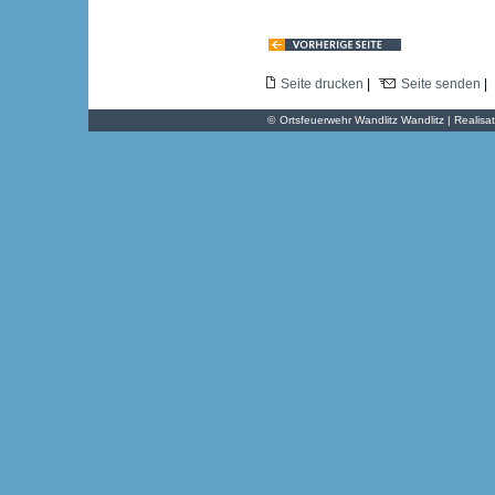
Seite drucken
|
Seite senden
|
©
Ortsfeuerwehr Wandlitz Wandlitz | Realisa