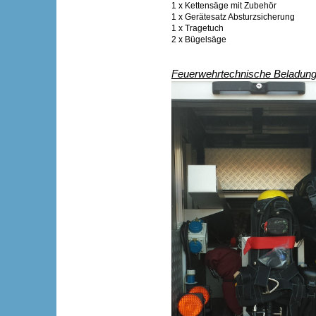
1 x Kettensäge mit Zubehör
1 x Gerätesatz Absturzsicherung
1 x Tragetuch
2 x Bügelsäge
Feuerwehrtechnische Beladung