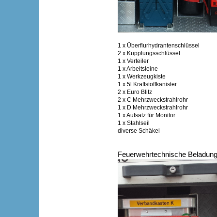
1 x Überflurhydrantenschlüssel
2 x Kupplungsschlüssel
1 x Verteiler
1 x Arbeitsleine
1 x Werkzeugkiste
1 x 5l Kraftstoffkanister
2 x Euro Blitz
2 x C Mehrzweckstrahlrohr
1 x D Mehrzweckstrahlrohr
1 x Aufsatz für Monitor
1 x Stahlseil
diverse Schäkel
Feuerwehrtechnische Beladung