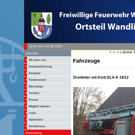
16:56 Uhr | 07.08.2026
+ + + Letzter Einsa
Aktuelles
Fahrzeuge
Wir über uns
Ortswehrführung
Einsätze
Drehleiter mit Korb DLA-K 18/12
Förderverein
Dienstplan
Termine
Presse
Mitglied werden
Links
Hydranten
Gerätehaus
Ausrüstung