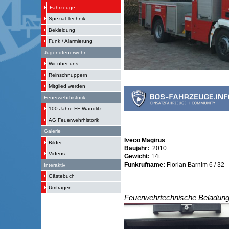
Fahrzeuge
Spezial Technik
Bekleidung
Funk / Alarmierung
Jugendfeuerwehr
Wir über uns
Reinschnuppern
Mitglied werden
Feuerwehrhistorik
100 Jahre FF Wandlitz
AG Feuerwehrhistorik
Galerie
Iveco Magirus
Bilder
Baujahr:
2010
Videos
Gewicht:
14t
Funkrufname:
Florian Barnim 6 / 32 -
Interaktiv
Gästebuch
Umfragen
Feuerwehrtechnische Beladung