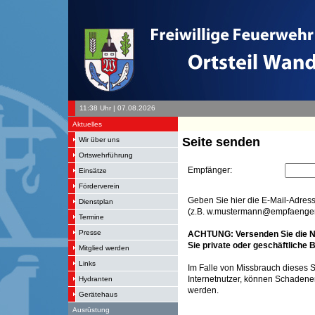
11:38 Uhr | 07.08.2026
Aktuelles
Seite senden
Wir über uns
Ortswehrführung
Empfänger:
Einsätze
Förderverein
Geben Sie hier die E-Mail-Adres
Dienstplan
(z.B. w.mustermann@empfaenger.
Termine
Presse
ACHTUNG: Versenden Sie die Na
Sie private oder geschäftliche 
Mitglied werden
Links
Im Falle von Missbrauch dieses S
Internetnutzer, können Schadener
Hydranten
werden.
Gerätehaus
Ausrüstung