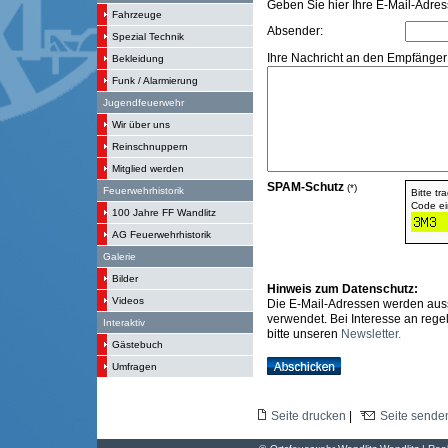
Geben Sie hier Ihre E-Mail-Adres
Fahrzeuge
Absender:
Spezial Technik
Ihre Nachricht an den Empfänger 
Bekleidung
Funk / Alarmierung
Jugendfeuerwehr
Wir über uns
Reinschnuppern
Mitglied werden
SPAM-Schutz
(*)
Feuerwehrhistorik
Bitte t
Code ein
100 Jahre FF Wandlitz
AG Feuerwehrhistorik
Galerie
Bilder
Hinweis zum Datenschutz:
Videos
Die E-Mail-Adressen werden aus
verwendet. Bei Interesse an reg
Interaktiv
bitte unseren
Newsletter.
Gästebuch
Umfragen
Seite drucken
|
Seite sende