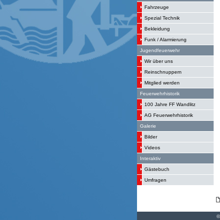
Fahrzeuge
Spezial Technik
Bekleidung
Funk / Alarmierung
Jugendfeuerwehr
Wir über uns
Reinschnuppern
Mitglied werden
Feuerwehrhistorik
100 Jahre FF Wandlitz
AG Feuerwehrhistorik
Galerie
Bilder
Videos
Interaktiv
Gästebuch
Umfragen
©