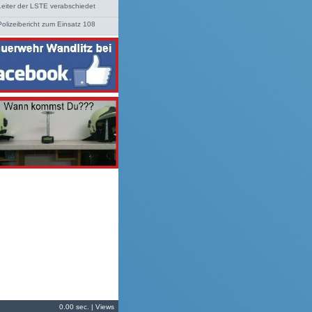
Leiter der LSTE verabschiedet
Polizeibericht zum Einsatz 108
0.00 sec. | Views