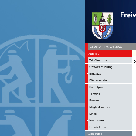
02:59 Uhr | 07.08.2026
Aktuelles
Wir über uns
Ortswehrführung
Einsätze
Förderverein
Dienstplan
Termine
Presse
Mitglied werden
Links
Hydranten
Gerätehaus
Ausrüstung