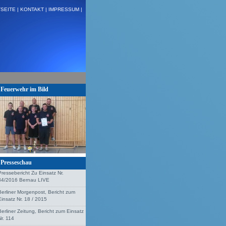
SEITE |
KONTAKT |
IMPRESSUM |
26 H:VU Klemm, Stolzenhagen + + +
Feuerwehr im Bild
Presseschau
Pressebericht Zu Einsatz Nr.
34/2016 Bernau LIVE
Berliner Morgenpost, Bericht zum
Einsatz Nr. 18 / 2015
Berliner Zeitung, Bericht zum Einsatz
Nr. 114