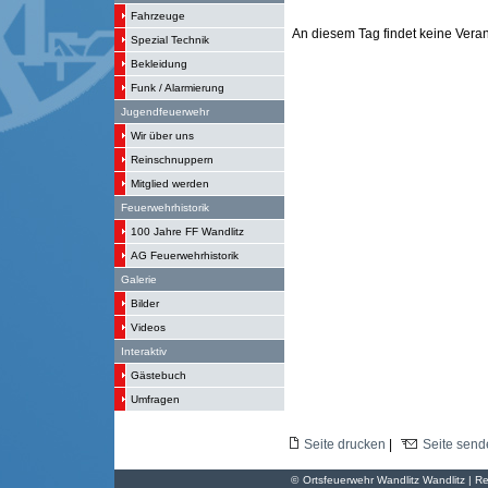
Fahrzeuge
An diesem Tag findet keine Verans
Spezial Technik
Bekleidung
Funk / Alarmierung
Jugendfeuerwehr
Wir über uns
Reinschnuppern
Mitglied werden
Feuerwehrhistorik
100 Jahre FF Wandlitz
AG Feuerwehrhistorik
Galerie
Bilder
Videos
Interaktiv
Gästebuch
Umfragen
Seite drucken
|
Seite send
©
Ortsfeuerwehr Wandlitz Wandlitz | Re