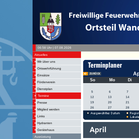
06:58 Uhr | 07.08.2026
Aktuelles
Wir über uns
Ortswehrführung
Ap
Einsätze
So
Mo
Di
Förderverein
Dienstplan
5
6
7
Termine
12
13
14
19
20
21
Presse
26
27
28
Mitglied werden
Links
Hydranten
Gerätehaus
Ausrüstung