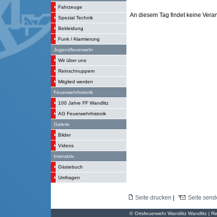
Fahrzeuge
An diesem Tag findet keine Verans
Spezial Technik
Bekleidung
Funk / Alarmierung
Jugendfeuerwehr
Wir über uns
Reinschnuppern
Mitglied werden
Feuerwehrhistorik
100 Jahre FF Wandlitz
AG Feuerwehrhistorik
Galerie
Bilder
Videos
Interaktiv
Gästebuch
Umfragen
Seite drucken
|
Seite send
©
Ortsfeuerwehr Wandlitz Wandlitz | Re