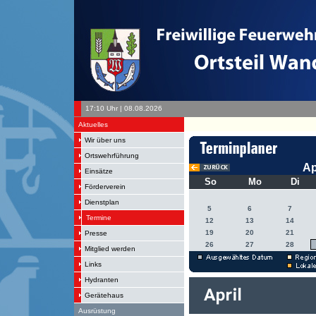
17:10 Uhr | 08.08.2026
Aktuelles
Wir über uns
Ortswehrführung
Ap
Einsätze
So
Mo
Di
Förderverein
Dienstplan
5
6
7
Termine
12
13
14
19
20
21
Presse
26
27
28
Mitglied werden
Links
Hydranten
Gerätehaus
Ausrüstung