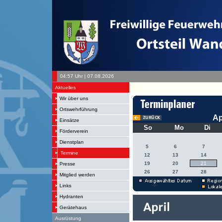
04:57 Uhr | 07.08.2026
Aktuelles
Wir über uns
Ortswehrführung
Ap
Einsätze
So
Mo
Di
Förderverein
Dienstplan
5
6
7
Termine
12
13
14
19
20
21
Presse
26
27
28
Mitglied werden
Links
Hydranten
Gerätehaus
Ausrüstung