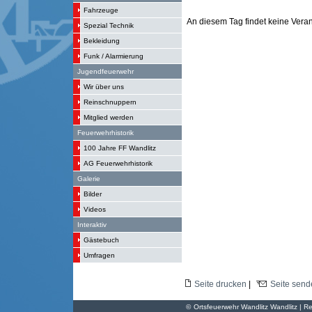
Fahrzeuge
An diesem Tag findet keine Verans
Spezial Technik
Bekleidung
Funk / Alarmierung
Jugendfeuerwehr
Wir über uns
Reinschnuppern
Mitglied werden
Feuerwehrhistorik
100 Jahre FF Wandlitz
AG Feuerwehrhistorik
Galerie
Bilder
Videos
Interaktiv
Gästebuch
Umfragen
Seite drucken
|
Seite send
©
Ortsfeuerwehr Wandlitz Wandlitz | Re