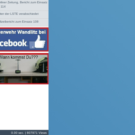
rliner Zeitung, Bericht zum Einsatz
. 114
iter der LSTE verabschiedet
lizeibericht zum Einsatz 108
0.00 sec. | 807971 Views