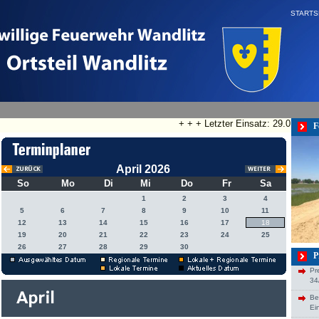
STARTS
+ + + Letzter Einsatz: 29.07.2026
F
April 2026
So
Mo
Di
Mi
Do
Fr
Sa
1
2
3
4
5
6
7
8
9
10
11
12
13
14
15
16
17
18
19
20
21
22
23
24
25
26
27
28
29
30
P
Pr
34
Be
Ei