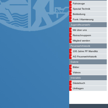
Fahrzeuge
Spezial Technik
Bekleidung
Funk / Alarmierung
Jugendfeuerwehr
Wir über uns
Reinschnuppern
Mitglied werden
Feuerwehrhistorik
100 Jahre FF Wandlitz
AG Feuerwehrhistorik
Galerie
Bilder
Videos
Interaktiv
Gästebuch
Umfragen