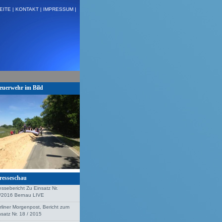
EITE |
KONTAKT |
IMPRESSUM |
 H:VU Klemm, Stolzenhagen + + +
euerwehr im Bild
resseschau
essebericht Zu Einsatz Nr.
/2016 Bernau LIVE
rliner Morgenpost, Bericht zum
nsatz Nr. 18 / 2015