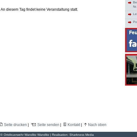
Be
Nr
An diesem Tag findet keine Veranstaltung statt.
Le
Po
Seite drucken
|
Seite senden
|
Kontakt
|
Nach oben
©
Ortsfeuerwehr Wandlitz Wandlitz | Realisation:
Sharkness Media