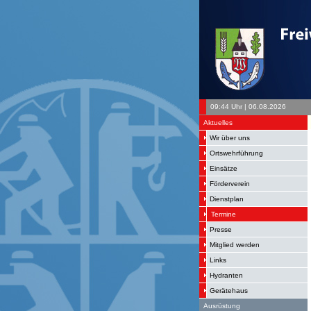
09:44 Uhr | 06.08.2026
Aktuelles
Wir über uns
Ortswehrführung
Einsätze
Förderverein
Dienstplan
Termine
Presse
Mitglied werden
Links
Hydranten
Gerätehaus
Ausrüstung