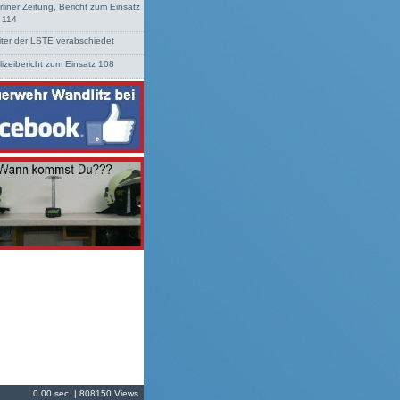
rliner Zeitung, Bericht zum Einsatz
. 114
iter der LSTE verabschiedet
lizeibericht zum Einsatz 108
0.00 sec. | 808150 Views