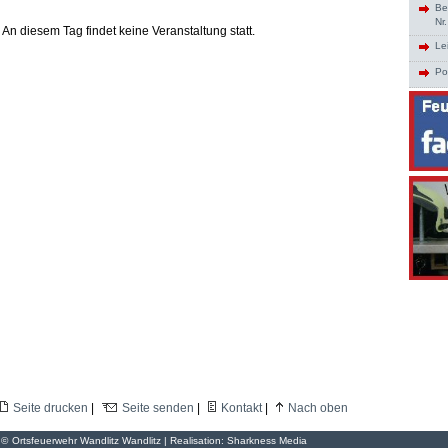
Be
Nr
An diesem Tag findet keine Veranstaltung statt.
Le
Po
Seite drucken
|
Seite senden
|
Kontakt
|
Nach oben
©
Ortsfeuerwehr Wandlitz Wandlitz | Realisation:
Sharkness Media