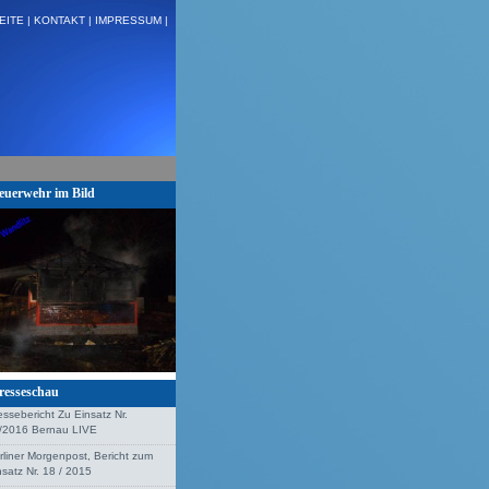
EITE |
KONTAKT |
IMPRESSUM |
 H:VU Klemm, Stolzenhagen + + +
euerwehr im Bild
resseschau
essebericht Zu Einsatz Nr.
/2016 Bernau LIVE
rliner Morgenpost, Bericht zum
nsatz Nr. 18 / 2015