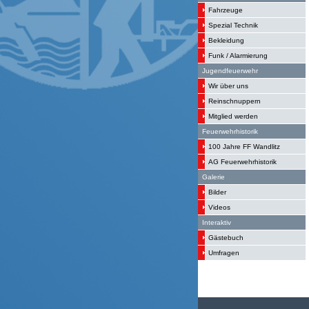
Fahrzeuge
Spezial Technik
Bekleidung
Funk / Alarmierung
Jugendfeuerwehr
Wir über uns
Reinschnuppern
Mitglied werden
Feuerwehrhistorik
100 Jahre FF Wandlitz
AG Feuerwehrhistorik
Galerie
Bilder
Videos
Interaktiv
Gästebuch
Umfragen