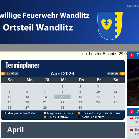
STARTS
+ + + Letzter Einsatz: 29.07.2026
F
April 2026
So
Mo
Di
Mi
Do
Fr
Sa
1
2
3
4
5
6
7
8
9
10
11
12
13
14
15
16
17
18
19
20
21
22
23
24
25
26
27
28
29
30
P
Pr
34
Be
Ei