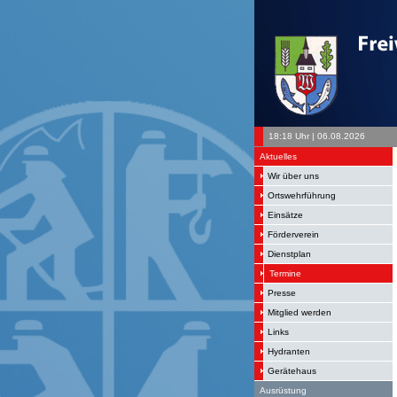
18:18 Uhr | 06.08.2026
Aktuelles
Wir über uns
Ortswehrführung
Einsätze
Förderverein
Dienstplan
Termine
Presse
Mitglied werden
Links
Hydranten
Gerätehaus
Ausrüstung