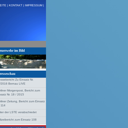
EITE |
KONTAKT |
IMPRESSUM |
 H:VU Klemm, Stolzenhagen + + +
euerwehr im Bild
resseschau
essebericht Zu Einsatz Nr.
/2016 Bernau LIVE
rliner Morgenpost, Bericht zum
nsatz Nr. 18 / 2015
rliner Zeitung, Bericht zum Einsatz
. 114
iter der LSTE verabschiedet
lizeibericht zum Einsatz 108