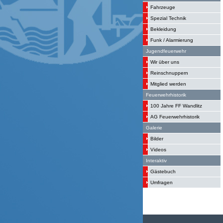
Fahrzeuge
Spezial Technik
Bekleidung
Funk / Alarmierung
Jugendfeuerwehr
Wir über uns
Reinschnuppern
Mitglied werden
Feuerwehrhistorik
100 Jahre FF Wandlitz
AG Feuerwehrhistorik
Galerie
Bilder
Videos
Interaktiv
Gästebuch
Umfragen