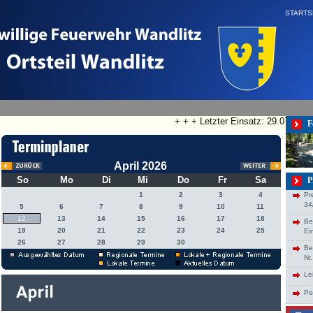
STARTS
+ + + Letzter Einsatz: 29.07.2026
F
April 2026
So
Mo
Di
Mi
Do
Fr
Sa
P
1
2
3
4
Pr
34
5
6
7
8
9
10
11
12
13
14
15
16
17
18
Be
19
20
21
22
23
24
25
Ei
26
27
28
29
30
Be
Nr
Le
Po