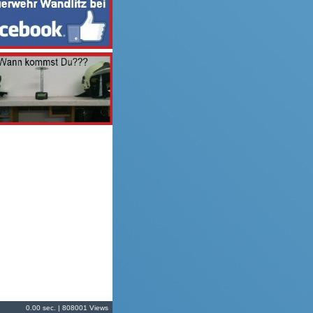
0.00 sec. | 808001 Views